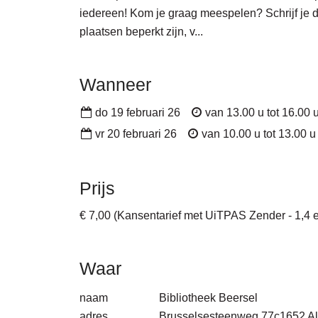
iedereen! Kom je graag meespelen? Schrijf je d
plaatsen beperkt zijn, v...
Wanneer
do 19 februari 26
van
13.00 u
tot
16.00 
vr 20 februari 26
van
10.00 u
tot
13.00 u
Prijs
€ 7,00
(Kansentarief met UiTPAS Zender - 1,4 
Waar
naam
Bibliotheek Beersel
adres
Brusselsesteenweg 77c
1652
A