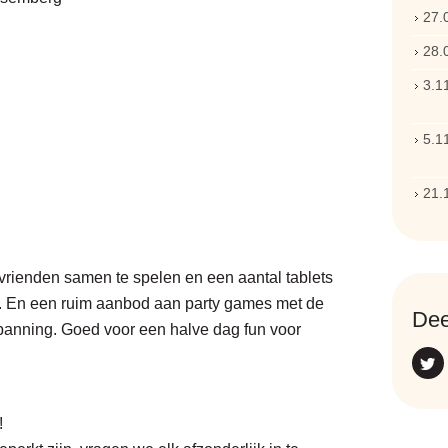
27
.
28
.
3
.
1
5
.
1
21
.
vrienden samen te spelen en een aantal tablets
n. En een ruim aanbod aan party games met de
Dee
spanning. Goed voor een halve dag fun voor
!