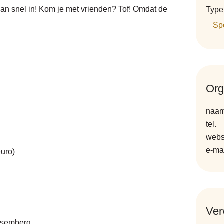
an snel in! Kom je met vrienden? Tof! Omdat de
Type
Spe
u
Org
naa
tel.
webs
e-ma
euro)
Ver
lsemberg