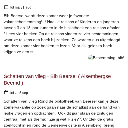
tot
ma
31
aug
Bib Beersel wordt deze zomer weer je favoriete
vakantiebestemming! * Haal je reispas af Kinderen en jongeren
tussen 3 en 18 jaar kunnen in de bibliotheek een reispas afhalen.
* Lees vier boeken Op de reispas vinden ze vier bestemmingen,
waar ze telkens een boek bij zoeken. Ze worden dus uitgedaagd
om deze zomer vier boeken te lezen. Voor elk gelezen boek
krijgen ze een st...
Schatten van vlieg - Bib Beersel ( Alsembergse
Beemd )
tot
za
5
sep
Schatten van vlieg Rond de bibliotheek van Beersel kan je deze
zomervakantie op zoek gaan naar de schatkist aan de hand van
leuke vragen en opdrachten. Ook dit jaar staan de zintuigen
centraal met als thema: ' Zie jij wat ik zie? '. Ontdek de gratis
zoektocht in en rond de Gemeenveldsite in Alsemberg, breng